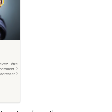
evez être
 comment ?
’adresser ?