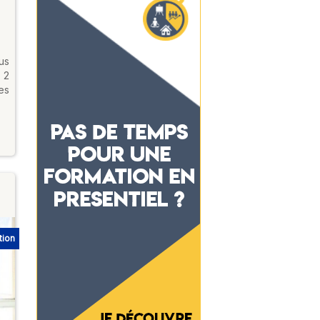
us
 2
es
tion